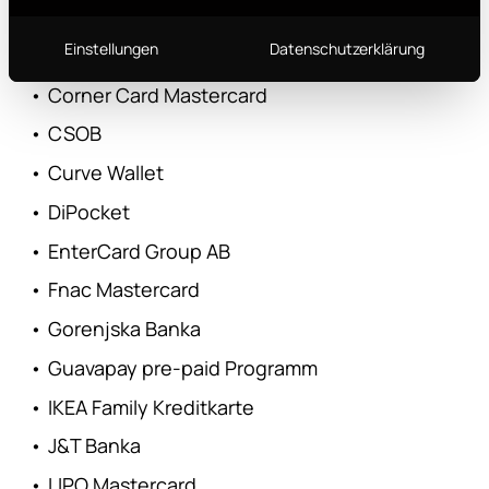
•
Confo'Card Mastercard
Einstellungen
Datenschutzerklärung
•
Coop Pank
•
Corner Card Mastercard
•
CSOB
•
Curve Wallet
•
DiPocket
•
EnterCard Group AB
•
Fnac Mastercard
•
Gorenjska Banka
•
Guavapay pre-paid Programm
•
IKEA Family Kreditkarte
•
J&T Banka
•
LIPO Mastercard