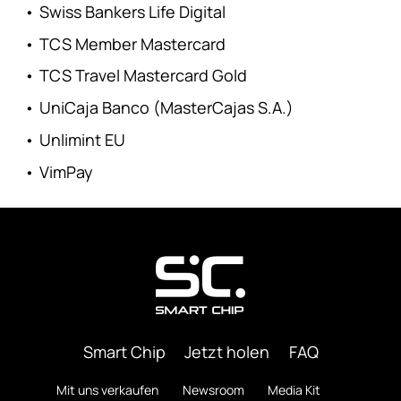
•
Swiss Bankers Life Digital
•
TCS Member Mastercard
•
TCS Travel Mastercard Gold
•
UniCaja Banco (MasterCajas S.A.)
•
Unlimint EU
•
VimPay
Smart Chip
Jetzt holen
FAQ
Mit uns verkaufen
Newsroom
Media Kit