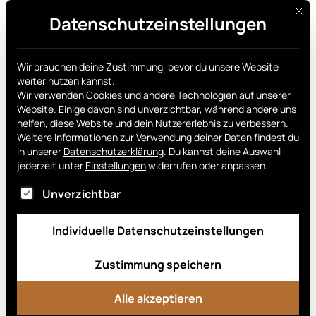
Diese
Datenschutzeinstellungen
Jetzt holen
Wir brauchen deine Zustimmung, bevor du unsere Website
[ultimatemember_account]
weiter nutzen kannst.
Filter
Wir verwenden Cookies und andere Technologien auf unserer
Website. Einige davon sind unverzichtbar, während andere uns
helfen, diese Website und dein Nutzererlebnis zu verbessern.
Weitere Informationen zur Verwendung deiner Daten findest du
in unserer
Datenschutzerklärung
.
Du kannst deine Auswahl
jederzeit unter
Einstellungen
widerrufen oder anpassen.
•
365 Banka
Im Folgenden findest du eine Liste von Dienstgru
Unverzichtbar
•
Cembra Mastercard Gold
•
Cembra Mastercard Premium
Individuelle Datenschutzeinstellungen
•
Certo! Mastercard World
Zustimmung speichern
•
Certo! One Mastercard World
Alle akzeptieren
•
Citadele Banka