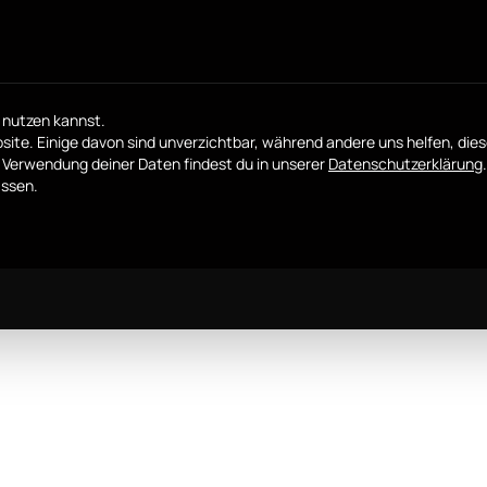
 nutzen kannst.
ite. Einige davon sind unverzichtbar, während andere uns helfen, die
 Verwendung deiner Daten findest du in unserer
Datenschutzerklärung
.
assen.
uppen, denen du zustimmen kannst. Die erste Dienstgr