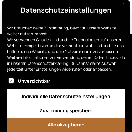
Diese
Datenschutzeinstellungen
Jetzt holen
Wir brauchen deine Zustimmung, bevor du unsere Website
weiter nutzen kannst.
Wir verwenden Cookies und andere Technologien auf unserer
Website. Einige davon sind unverzichtbar, während andere uns
helfen, diese Website und dein Nutzererlebnis zu verbessern.
Weitere Informationen zur Verwendung deiner Daten findest du
in unserer
Datenschutzerklärung
.
Du kannst deine Auswahl
jederzeit unter
Einstellungen
widerrufen oder anpassen.
Im Folgenden findest du eine Liste von Dienstgru
Smart Chip
Jetzt holen
FAQ
Unverzichtbar
Mit uns verkaufen
Newsroom
Media Kit
Individuelle Datenschutzeinstellungen
Dashboard
Zustimmung speichern
Alle akzeptieren