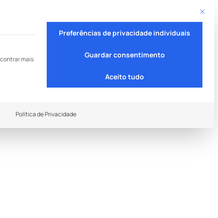
Este bo
Garante o teu Smart Chip
Preferências de privacidade individuais
Guardar consentimento
contrar mais
Aceito tudo
upo de serviços é essencial e não pode ser desmarcad
Política de Privacidade