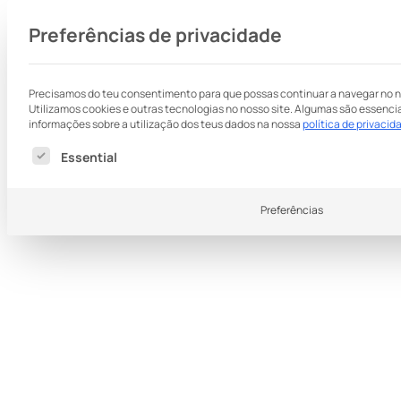
Preferências de privacidade
Precisamos do teu consentimento para que possas continuar a navegar no n
Utilizamos cookies e outras tecnologias no nosso site. Algumas são essencia
informações sobre a utilização dos teus dados na nossa
política de privacid
Segue-se uma lista dos grupos de serviços para o
Essential
Preferências