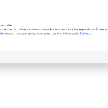
osso site.
is, enquanto outras ajudam-nos a melhorar este site e a tua experiência.
Podes en
ade
.
You can revoke or adjust your selection at any time under
Settings
.
s quais podes dar o teu consentimento. O primeiro gr