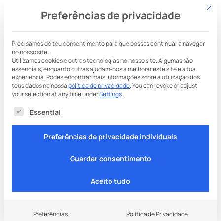
Este b
Garante o teu Smart
Preferências de privacidade
Chip
Informações sobre
Precisamos do teu consentimento para que possas continuar a navegar
no nosso site.
Utilizamos cookies e outras tecnologias no nosso site. Algumas são
a empresa
essenciais, enquanto outras ajudam-nos a melhorar este site e a tua
experiência.
Podes encontrar mais informações sobre a utilização dos
teus dados na nossa
política de privacidade
.
You can revoke or adjust
your selection at any time under
Settings
.
Segue-se uma lista dos grupos de serviços para os
Essential
Smart Chip Switzerland AG
Wassergrabe 3
Preferências de privacidade individuais
6210 Sursee
Guardar consentimento
Número de registo: CH-100-3796967-7
Aceito tudo
Número de identificação para efeitos de IVA /
UID: CHE-367.544.602 MWST
Preferências
Política de Privacidade