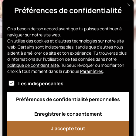
Ce bo
Préférences de confidentialité
Procure-toi le tien
On a besoin de ton accord avant que tu puisses continuer à
naviguer sur notre site web.
On utilise des cookies et d'autres technologies sur notre site
web. Certains sont indispensables, tandis que d'autres nous
aident à améliorer ce site et ton expérience.
Tu trouveras plus
d'informations sur l'utilisation de tes données dans notre
Tu souhaites proposer
politique de confidentialité
.
Tu peux révoquer ou modifier ton
choix à tout moment dans la rubrique
Paramètres
.
Smart Chip à tes clients ?
Voici la liste des groupes de services pour lesque
Les indispensables
Rejoins le
Préférences de confidentialité personnelles
programme SC
Partner
Enregistrer le consentement
J'accepte tout