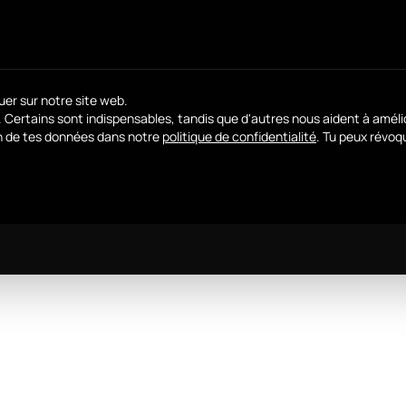
uer sur notre site web.
. Certains sont indispensables, tandis que d'autres nous aident à améli
ion de tes données dans notre
politique de confidentialité
.
Tu peux révoq
els tu peux donner ton accord. Le premier groupe de se