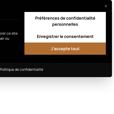
Ce bou
Procure-toi le tien
Préférences de confidentialité
personnelles
orer ce site
Enregistrer le consentement
uer ou
J'accepte tout
rvices est indispensable et ne peut pas être désélect
Politique de confidentialité