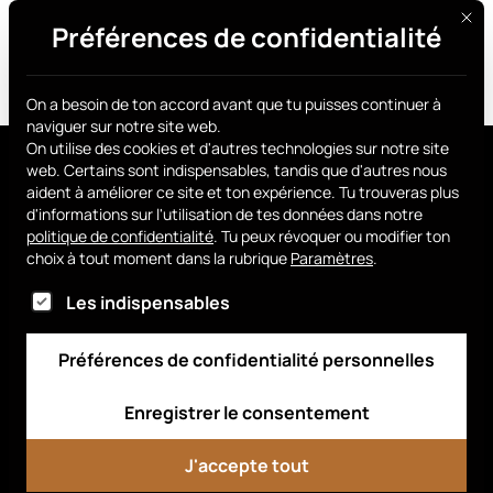
Ce bo
Préférences de confidentialité
Procure-toi le tien
On a besoin de ton accord avant que tu puisses continuer à
naviguer sur notre site web.
On utilise des cookies et d'autres technologies sur notre site
web. Certains sont indispensables, tandis que d'autres nous
aident à améliorer ce site et ton expérience.
Tu trouveras plus
d'informations sur l'utilisation de tes données dans notre
politique de confidentialité
.
Tu peux révoquer ou modifier ton
choix à tout moment dans la rubrique
Paramètres
.
Voici la liste des groupes de services pour lesque
Smart Chip
Procure-toi le tien
FAQ
Les indispensables
Vendre avec nous
Salle de presse
Préférences de confidentialité personnelles
Dossier de presse
Tableau de bord
Enregistrer le consentement
J'accepte tout