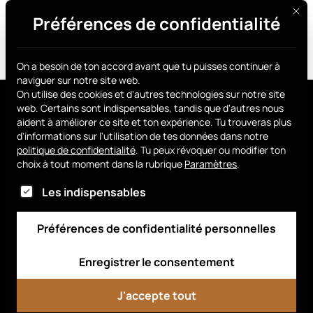
Ce bo
Préférences de confidentialité
Procure-toi le tien
On a besoin de ton accord avant que tu puisses continuer à
naviguer sur notre site web.
On utilise des cookies et d'autres technologies sur notre site
web. Certains sont indispensables, tandis que d'autres nous
aident à améliorer ce site et ton expérience.
Tu trouveras plus
d'informations sur l'utilisation de tes données dans notre
politique de confidentialité
.
Tu peux révoquer ou modifier ton
choix à tout moment dans la rubrique
Paramètres
.
Voici la liste des groupes de services pour lesque
Smart Chip
Procure-toi le tien
FAQ
Les indispensables
Vendre avec nous
Salle de presse
Préférences de confidentialité personnelles
Dossier de presse
Tableau de bord
Enregistrer le consentement
J'accepte tout