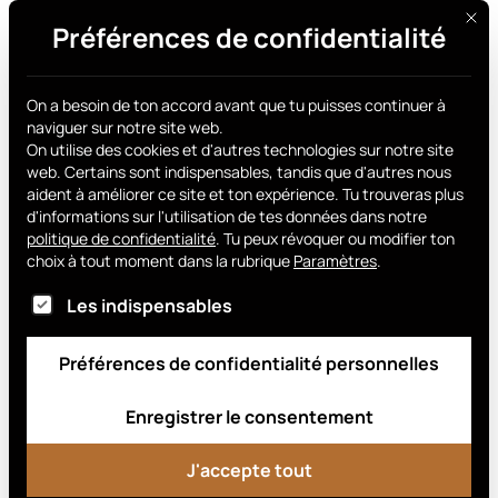
Ce bo
Préférences de confidentialité
Procure-toi le tien
Archives des
On a besoin de ton accord avant que tu puisses continuer à
naviguer sur notre site web.
actualités
On utilise des cookies et d'autres technologies sur notre site
web. Certains sont indispensables, tandis que d'autres nous
aident à améliorer ce site et ton expérience.
Tu trouveras plus
d'informations sur l'utilisation de tes données dans notre
politique de confidentialité
.
Tu peux révoquer ou modifier ton
choix à tout moment dans la rubrique
Paramètres
.
VimPay
Voici la liste des groupes de services pour lesque
Les indispensables
11 mars 2026
Préférences de confidentialité personnelles
Enregistrer le consentement
J'accepte tout