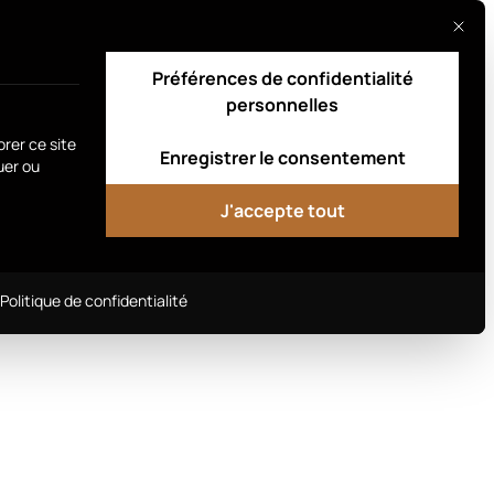
Ce bou
Procure-toi le tien
Préférences de confidentialité
personnelles
orer ce site
Enregistrer le consentement
uer ou
J'accepte tout
rvices est indispensable et ne peut pas être désélect
Politique de confidentialité