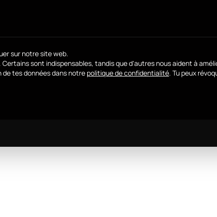
uer sur notre site web.
. Certains sont indispensables, tandis que d'autres nous aident à améli
ion de tes données dans notre
politique de confidentialité
.
Tu peux révoq
els tu peux donner ton accord. Le premier groupe de se